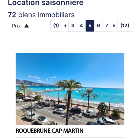
Location saisonnière
ACTUALITÉS
72
biens immobiliers
NOTRE
visupageprec :LOCATION SAISONN
visupagesu
Prix ▲
(1)
3
4
5
6
7
(12)
PHILOSOPHIE
CONTACT
ROQUEBRUNE CAP MARTIN