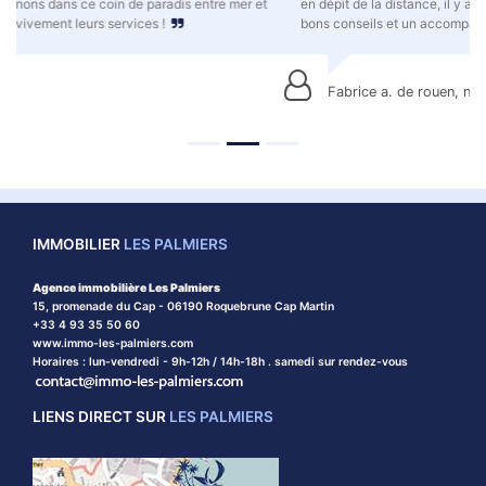
en dépit de la distance, il y a une véritable écoute de mes besoins, de
bons conseils et un accompagnement sans faille. Très satisfait.
Fabrice a. de rouen, normandie
IMMOBILIER
LES PALMIERS
Agence immobilière Les Palmiers
15, promenade du Cap - 06190 Roquebrune Cap Martin
+33 4 93 35 50 60
www.immo-les-palmiers.com
Horaires : lun-vendredi - 9h-12h / 14h-18h . samedi sur rendez-vous
LIENS DIRECT SUR
LES PALMIERS