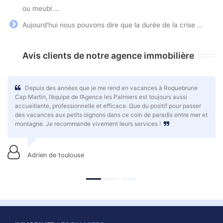
ou meubl ...
Aujourd'hui nous pouvons dire que la durée de la crise ...
Avis clients de notre agence immobilière
Depuis des années que je me rend en vacances à Roquebrune
Vo
Cap Martin, l’équipe de l’Agence les Palmiers est toujours aussi
faire
accueillante, professionnelle et efficace. Que du positif pour passer
merve
des vacances aux petits oignons dans ce coin de paradis entre mer et
en dé
montagne. Je recommande vivement leurs services !
bons 
Adrien de toulouse