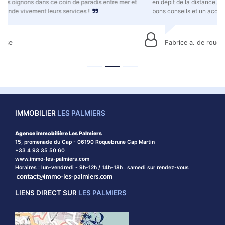
en dépit de la distance, il y a une véritable écoute de mes besoins, de
bons conseils et un accompagnement sans faille. Très satisfait.
Fabrice a. de rouen, normandie
IMMOBILIER
LES PALMIERS
Agence immobilière Les Palmiers
15, promenade du Cap - 06190 Roquebrune Cap Martin
+33 4 93 35 50 60
www.immo-les-palmiers.com
Horaires : lun-vendredi - 9h-12h / 14h-18h . samedi sur rendez-vous
LIENS DIRECT SUR
LES PALMIERS