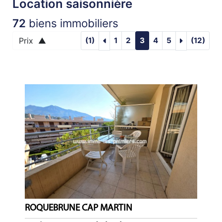
Location saisonnière
ACTUALITÉS
72
biens immobiliers
NOTRE
visupageprec :LOCATION SAISON
visupagesu
Prix ▲
(1)
1
2
3
4
5
(12)
PHILOSOPHIE
CONTACT
ROQUEBRUNE CAP MARTIN