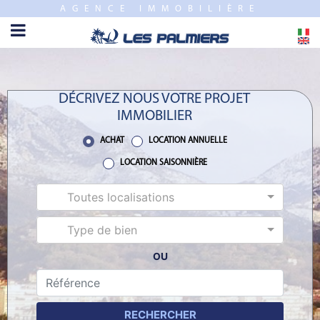
AGENCE IMMOBILIÈRE
FERMER
ACCUEIL
VENTE
DÉCRIVEZ NOUS VOTRE PROJET
PROGRAMME
IMMOBILIER
NEUF
ACHAT
LOCATION ANNUELLE
ESTIMATION
LOCATION SAISONNIÈRE
Toutes localisations
LOCATION
ANNUELLE
Type de bien
LOCATION
OU
SAISONNIÈRE
RECHERCHER