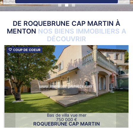
ACTUALITÉS
DE ROQUEBRUNE CAP MARTIN À
NOTRE
MENTON
NOS BIENS IMMOBILIERS A
PHILOSOPHIE
DÉCOUVRIR
CONTACT
♡
COUP DE COEUR
Bien immobilier précédent
Bien i
Bas de villa vue mer
750 000 €
ROQUEBRUNE CAP MARTIN