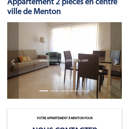
Appartement 2 pièces en centre
ACTUALITÉS
ville de Menton
NOTRE
PHILOSOPHIE
CONTACT
Bien immobilier précédent
Bien imm
VOTRE APPARTEMENT À MENTON
POUR