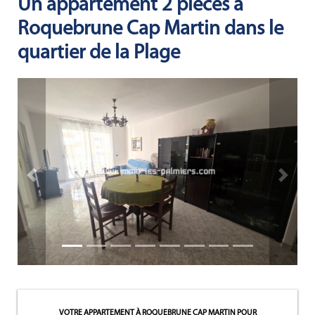
Un appartement 2 pièces à
ACTUALITÉS
Roquebrune Cap Martin dans le
quartier de la Plage
NOTRE
PHILOSOPHIE
CONTACT
Bien immobilier précédent
Bien imm
VOTRE APPARTEMENT À ROQUEBRUNE CAP MARTIN
POUR