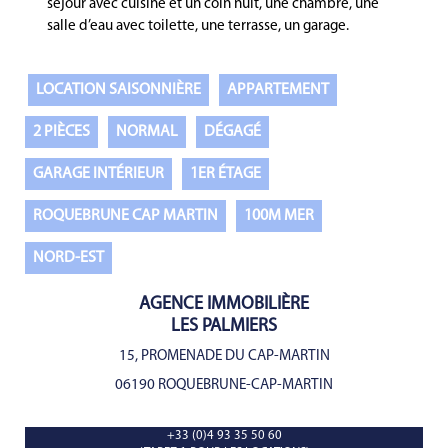
séjour avec cuisine et un coin nuit, une chambre, une
salle d’eau avec toilette, une terrasse, un garage.
LOCATION SAISONNIÈRE
APPARTEMENT
2 PIÈCES
NORMAL
DÉGAGÉ
GARAGE INTÉRIEUR
1ER ÉTAGE
ROQUEBRUNE CAP MARTIN
100M MER
NORD-EST
AGENCE IMMOBILIÈRE
LES PALMIERS
15, PROMENADE DU CAP-MARTIN
06190 ROQUEBRUNE-CAP-MARTIN
+33 (0)4 93 35 50 60