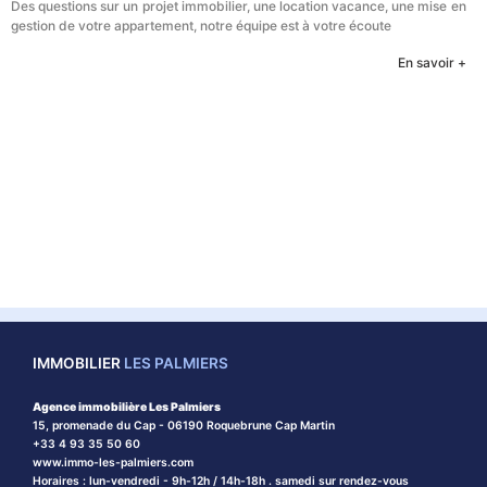
Des questions sur un projet immobilier, une location vacance, une mise en
gestion de votre appartement, notre équipe est à votre écoute
En savoir +
IMMOBILIER
LES PALMIERS
Agence immobilière Les Palmiers
15, promenade du Cap - 06190 Roquebrune Cap Martin
+33 4 93 35 50 60
www.immo-les-palmiers.com
Horaires : lun-vendredi - 9h-12h / 14h-18h . samedi sur rendez-vous