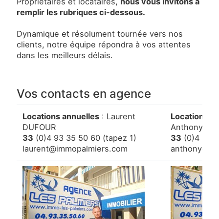
Propriétaires et locataires,
nous vous invitons à
remplir les rubriques ci-dessous.
Dynamique et résolument tournée vers nos
clients, notre équipe répondra à vos attentes
dans les meilleurs délais.
Vos contacts en agence
Locations annuelles
: Laurent
Locations s
DUFOUR
Anthony LU
33
(0)4 93 35 50 60 (tapez 1)
33
(0)4 93 3
laurent@immopalmiers.com
anthony@im