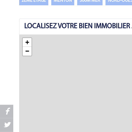
2ÈME ÉTAGE
MENTON
300M MER
NORD-OUE
LOCALISEZ VOTRE BIEN IMMOBILIE
+
−