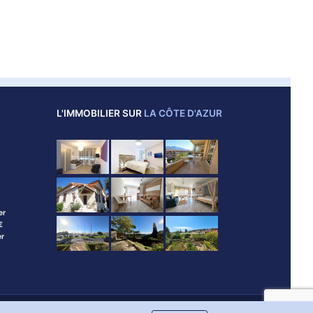
L'IMMOBILIER SUR
LA CÔTE D'AZUR
er
€
er
an du site