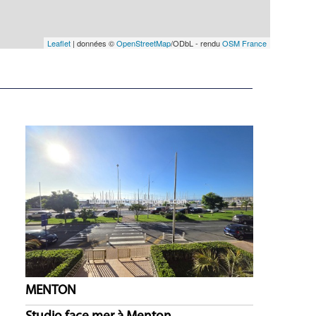
Leaflet
| données ©
OpenStreetMap
/ODbL - rendu
OSM France
MENTON