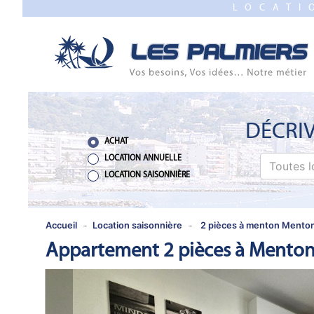
LOCATI
FERMER
ACCUEIL
VENTE
PROGRAMME
NEUF
DÉCRIV
ACHAT
ESTIMATION
LOCATION ANNUELLE
Toutes l
LOCATION SAISONNIÈRE
LOCATION
ANNUELLE
Accueil
Location saisonnière
2 pièces à menton Mento
Appartement 2 pièces à Mento
LOCATION
SAISONNIÈRE