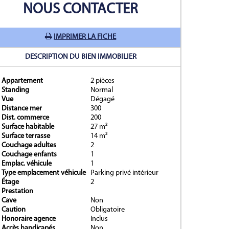
NOUS CONTACTER
IMPRIMER LA FICHE
DESCRIPTION DU BIEN IMMOBILIER
Appartement
2 pièces
Standing
Normal
Vue
Dégagé
er suivant
Distance mer
300
Dist. commerce
200
Surface habitable
27 m²
Surface terrasse
14 m²
Couchage adultes
2
Couchage enfants
1
Emplac. véhicule
1
Type emplacement véhicule
Parking privé intérieur
Étage
2
Prestation
Cave
Non
Caution
Obligatoire
Honoraire agence
Inclus
Accès handicapés
Non