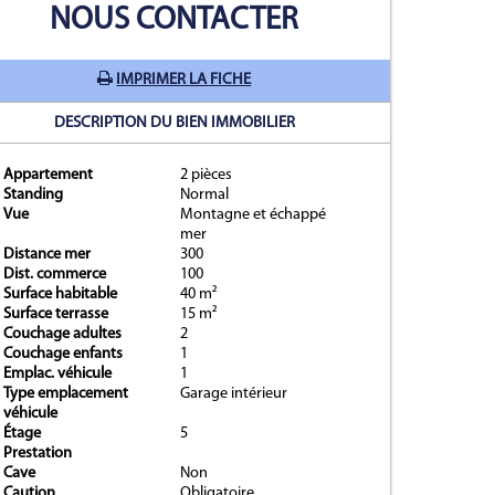
NOUS CONTACTER
IMPRIMER LA FICHE
DESCRIPTION DU BIEN IMMOBILIER
Appartement
2 pièces
Standing
Normal
Vue
Montagne et échappé
er suivant
mer
Distance mer
300
Dist. commerce
100
Surface habitable
40 m²
Surface terrasse
15 m²
Couchage adultes
2
Couchage enfants
1
Emplac. véhicule
1
Type emplacement
Garage intérieur
véhicule
Étage
5
Prestation
Cave
Non
Caution
Obligatoire