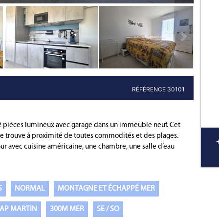
Bien immobili
RÉFÉRENCE 30101
2 pièces lumineux avec garage dans un immeuble neuf. Cet
e trouve à proximité de toutes commodités et des plages.
r avec cuisine américaine, une chambre, une salle d’eau
S
NORMAL
MONTAGNE ET ÉCHAPPÉ MER
AP MARTIN
300M MER
SE / SO