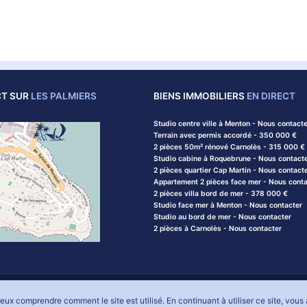
CT SUR
LES PALMIERS
BIENS IMMOBILIERS
EN DIRECT
Studio centre ville à Menton - Nous contacte
Terrain avec permis accordé - 350 000 €
2 pièces 50m² rénové Carnolès - 315 000 €
Studio cabine à Roquebrune - Nous contact
2 pièces quartier Cap Martin - Nous contact
Appartement 2 pièces face mer - Nous conta
2 pièces villa bord de mer - 378 000 €
Studio face mer à Menton - Nous contacter
Studio au bord de mer - Nous contacter
2 pièces à Carnolès - Nous contacter
ions légales
Contactez notre agence
Liens utiles et lexique de l'immobilier
Pl
ux comprendre comment le site est utilisé. En continuant à utiliser ce site, vous