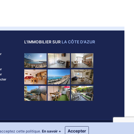
L'IMMOBILIER SUR
LA CÔTE D'AZUR
r
er
er
cter
an du site
Accepter
 acceptez cette politique.
En savoir +