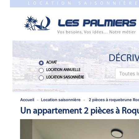
LOCATION SAISONNIÈR
FERMER
ACCUEIL
VENTE
PROGRAMME
NEUF
DÉCRIV
ACHAT
ESTIMATION
LOCATION ANNUELLE
Toutes l
LOCATION SAISONNIÈRE
LOCATION
ANNUELLE
Accueil
Location saisonnière
2 pièces à roquebrune Ro
Un appartement 2 pièces à Roq
LOCATION
SAISONNIÈRE