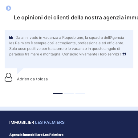
Le opinioni dei clienti della nostra agenzia imm
Da anni vado in vacanza a Roquebrune, la squadra dell’Agencia
Qu
les Palmiers è sempre così accogliente, professionale ed efficiente.
porta
Solo cose positive per trascorrere le vacanze in questo angolo di
ambie
paradiso tra mare e montagna. Consiglio vivamente i loro servizi !
fiduc
esige
soddi
Adrien da tolosa
IMMOBILIER
LES PALMIERS
Agenzia immobiliare Les Palmiers