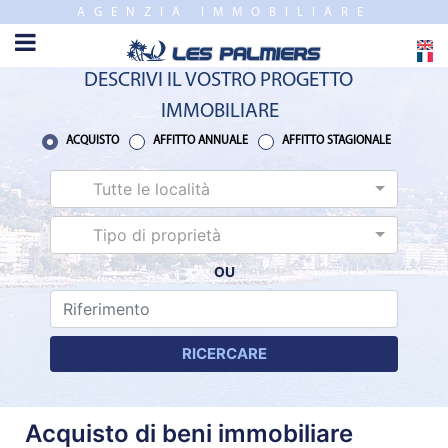
AGENZIA IMMOBILIARE
CHIUDERE
HOME
DESCRIVI IL VOSTRO PROGETTO
VENDITE
IMMOBILIARE
NUEVO
ACQUISTO
AFFITTO ANNUALE
AFFITTO STAGIONALE
PROGRAMMI
Tutte le località
STIMA
Tipo di proprietà
OU
AFFITTO
ANNUALE
RICERCARE
AFFITTO
STAGIONALE
Acquisto di beni immobiliare