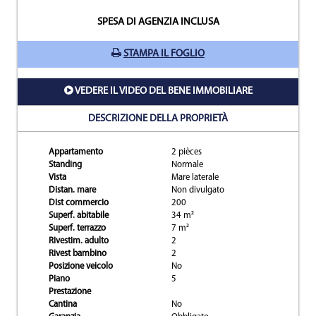
SPESA DI AGENZIA INCLUSA
STAMPA IL FOGLIO
VEDERE IL VIDEO DEL BENE IMMOBILIARE
DESCRIZIONE DELLA PROPRIETÀ
Appartamento
2 pièces
Standing
Normale
Vista
Mare laterale
Distan. mare
Non divulgato
Dist commercio
200
Superf. abitabile
34 m²
Superf. terrazzo
7 m²
Rivestim. adulto
2
Rivest bambino
2
Posizione veicolo
No
Piano
5
Prestazione
Cantina
No