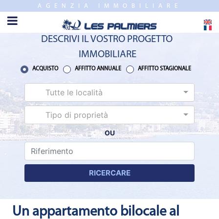
AGENZIA IMMOBILIARE
CHIUDERE
HOME
DESCRIVI IL VOSTRO PROGETTO
VENDITE
IMMOBILIARE
NUEVO
ACQUISTO
AFFITTO ANNUALE
AFFITTO STAGIONALE
PROGRAMMI
Tutte le località
STIMA
Tipo di proprietà
OU
AFFITTO
ANNUALE
RICERCARE
AFFITTO
STAGIONALE
Un appartamento bilocale al