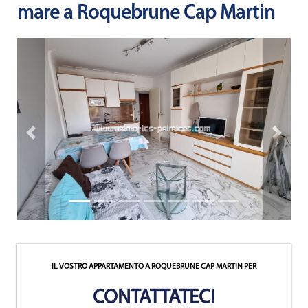
ATTUALITÀS
mare a Roquebrune Cap Martin
NOTRE
PHILOSOPHIE
CONTATTO
Proprietà precedente
Prossima
IL VOSTRO APPARTAMENTO A ROQUEBRUNE CAP MARTIN
PER
CONTATTATECI