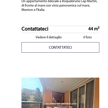
Un appartamento bilocale a Roquebrune Cap Martin,
di fronte al mare con vista panoramica sul mare,
Menton e l’Italia.
Contattateci
44 m²
Vedere il dettaglio
0 foto
CONTATTATECI