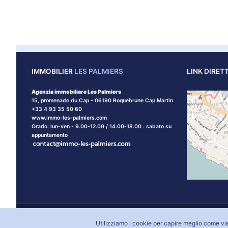
IMMOBILIER
LES PALMIERS
LINK DIRETT
Agenzia immobiliare Les Palmiers
15, promenade du Cap - 06190 Roquebrune Cap Martin
+33 4 93 35 50 60
www.immo-les-palmiers.com
Orario: lun-ven - 9.00-12.00 / 14.00-18.00 . sabato su
appuntamento
Agenzia immobiliare Les Palmiers © 2026 tutti i diritti riservati
Avvis
Utilizziamo i cookie per capire meglio come vien
Creatori di Siti Mentone