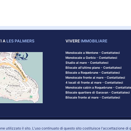
I A
LES PALMIERS
VIVERE
IMMOBILIARE
Monolocale a Mentone - Contattateci
Monolocale a Gorbio - Contattateci
Studio al mare - Contattateci
Bilocale all'ultimo piano - Contattateci
Bilocale a Roquebrune - Contattateci
Monolocale fronte al mare - Contattateci
4 locali di fronte al mare - Contattateci
Monolocale cabin a Roquebrune - Contattate
Bilocale quartiere di Garavan - Contattateci
Bilocale fronte al mare - Contattateci
o legale
Contattate la nostra agenzia
Link utili e glossario immobiliare
Mappa d
e utilizzato il sito. L'uso continuato di questo sito costituisce l'accettazione di 