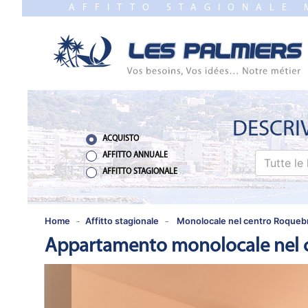
AFFITTO STAGIONALE
CHIUDERE
HOME
VENDITE
NUEVO
PROGRAMMI
DESCRI
ACQUISTO
STIMA
AFFITTO ANNUALE
Tutte le 
AFFITTO STAGIONALE
AFFITTO
ANNUALE
Home
Affitto stagionale
Monolocale nel centro Roqueb
Appartamento monolocale nel c
AFFITTO
STAGIONALE