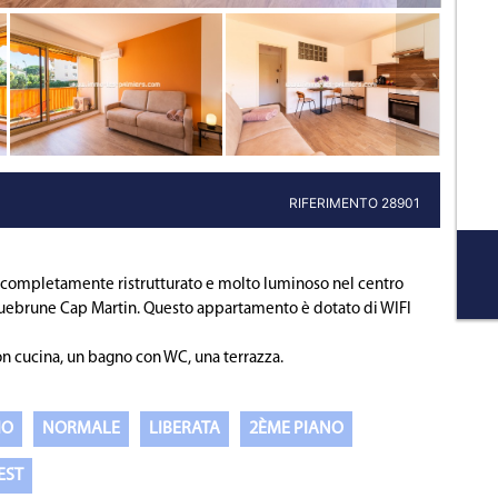
Prossima pro
RIFERIMENTO 28901
 completamente ristrutturato e molto luminoso nel centro
Roquebrune Cap Martin. Questo appartamento è dotato di WIFI
 cucina, un bagno con WC, una terrazza.
IO
NORMALE
LIBERATA
2ÈME PIANO
EST