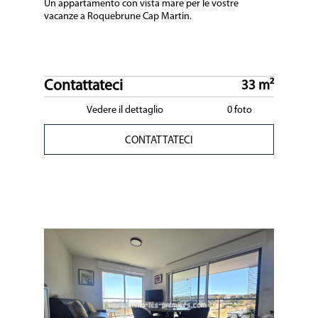
Un appartamento con vista mare per le vostre
vacanze a Roquebrune Cap Martin.
Contattateci
33 m²
Vedere il dettaglio
0 foto
CONTATTATECI