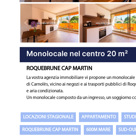
Proprietà precedente
Monolocale nel centro 20 m²
ROQUEBRUNE CAP MARTIN
La vostra agenzia immobiliare vi propone un monolocale
di Carnolès, vicino ai negozi e ai trasporti pubblici di 
e aria condizionata.
Un monolocale composto da un ingresso, un soggiorno con
LOCAZIONI STAGIONALE
APPARTAMENTO
STUD
ROQUEBRUNE CAP MARTIN
600M MARE
SUD-OU