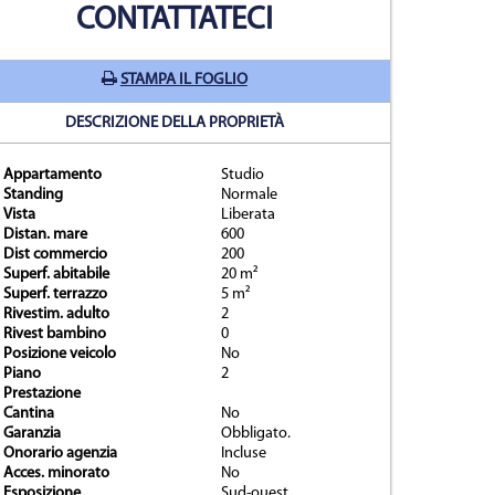
CONTATTATECI
STAMPA IL FOGLIO
DESCRIZIONE DELLA PROPRIETÀ
Appartamento
Studio
Standing
Normale
Vista
Liberata
prietà
Distan. mare
600
Dist commercio
200
Superf. abitabile
20 m²
Superf. terrazzo
5 m²
Rivestim. adulto
2
Rivest bambino
0
Posizione veicolo
No
Piano
2
Prestazione
Cantina
No
Garanzia
Obbligato.
Onorario agenzia
Incluse
Acces. minorato
No
Esposizione
Sud-ouest