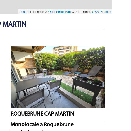
Leaflet
| données ©
OpenStreetMap
/ODbL - rendu
OSM France
P MARTIN
ROQUEBRUNE CAP MARTIN
Monolocale a Roquebrune