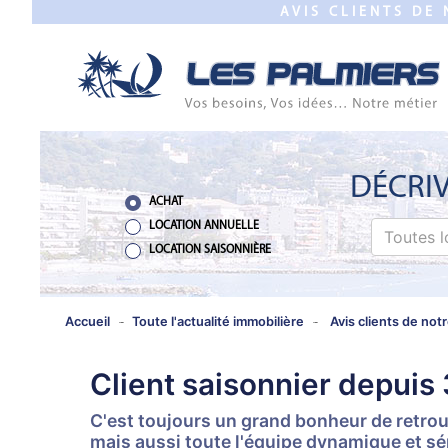
AVIS CLIENTS DE
FERMER
ACCUEIL
VENTE
PROGRAMME
NEUF
DÉCRIV
ACHAT
ESTIMATION
LOCATION ANNUELLE
Toutes l
LOCATION SAISONNIÈRE
LOCATION
ANNUELLE
Accueil
Toute l'actualité immobilière
Avis clients de not
LOCATION
Client saisonnier depuis
SAISONNIÈRE
C'est toujours un grand bonheur de retrou
mais aussi toute l'équipe dynamique et sé