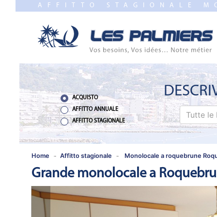
AFFITTO STAGIONALE 
CHIUDERE
HOME
VENDITE
NUEVO
PROGRAMMI
DESCRI
ACQUISTO
STIMA
AFFITTO ANNUALE
Tutte le 
AFFITTO STAGIONALE
AFFITTO
ANNUALE
Home
Affitto stagionale
Monolocale a roquebrune Roq
Grande monolocale a Roquebru
AFFITTO
STAGIONALE