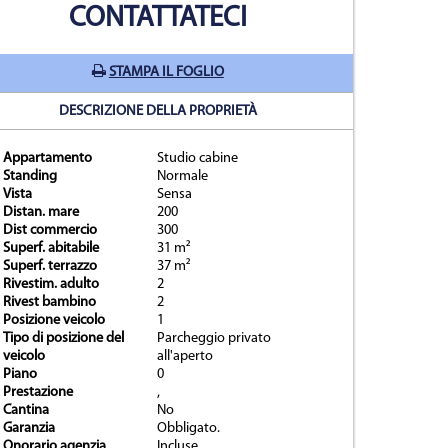
CONTATTATECI
STAMPA IL FOGLIO
DESCRIZIONE DELLA PROPRIETÀ
Appartamento
Studio cabine
Standing
Normale
Vista
Sensa
prietà
Distan. mare
200
Dist commercio
300
Superf. abitabile
31 m²
Superf. terrazzo
37 m²
Rivestim. adulto
2
Rivest bambino
2
Posizione veicolo
1
Tipo di posizione del
Parcheggio privato
veicolo
all'aperto
Piano
0
Prestazione
,
Cantina
No
Garanzia
Obbligato.
Onorario agenzia
Incluse