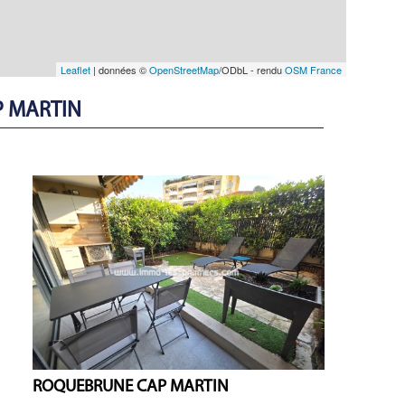
Leaflet
| données ©
OpenStreetMap
/ODbL - rendu
OSM France
P MARTIN
ROQUEBRUNE CAP MARTIN