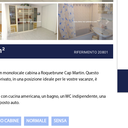
Prossima pro
m²
RIFERIMENTO 20801
 e un monolocale cabina a Roquebrune Cap Martin. Questo
vato, in una posizione ideale per le vostre vacanze, è
 con cucina americana, un bagno, un WC indipendente, una
 posto auto.
IO CABINE
NORMALE
SENSA