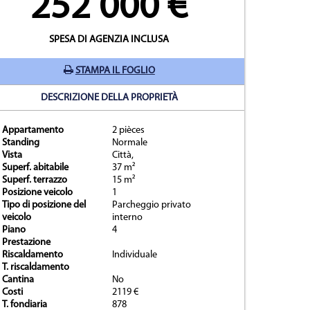
252 000 €
SPESA DI AGENZIA INCLUSA
STAMPA IL FOGLIO
DESCRIZIONE DELLA PROPRIETÀ
Appartamento
2 pièces
prietà
Standing
Normale
Vista
Città,
Superf. abitabile
37 m²
Superf. terrazzo
15 m²
Posizione veicolo
1
Tipo di posizione del
Parcheggio privato
veicolo
interno
Piano
4
Prestazione
Riscaldamento
Individuale
T. riscaldamento
Cantina
No
Costi
2119 €
T. fondiaria
878