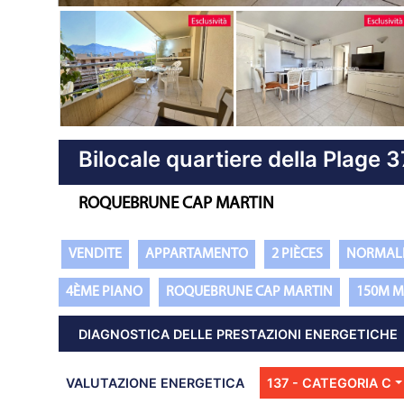
Proprietà precedente
Bilocale quartiere della Plage 
ROQUEBRUNE CAP MARTIN
VENDITE
APPARTAMENTO
2 PIÈCES
NORMAL
4ÈME PIANO
ROQUEBRUNE CAP MARTIN
150M 
DIAGNOSTICA DELLE PRESTAZIONI ENERGETICHE
VALUTAZIONE ENERGETICA
137 - CATEGORIA C