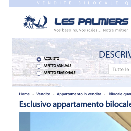
VENDITE BILOCALE 
CHIUDERE
HOME
VENDITE
NUEVO
PROGRAMMI
DESCRI
ACQUISTO
STIMA
AFFITTO ANNUALE
Tutte le 
AFFITTO STAGIONALE
AFFITTO
ANNUALE
Home
Vendite
Appartamento in vendita
Bilocale qua
Esclusivo appartamento bilocale
AFFITTO
STAGIONALE