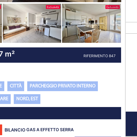
Prossima pro
37 m²
RIFERIMENTO 847
E
CITTÀ
PARCHEGGIO PRIVATO INTERNO
MARE
NORD, EST
BILANCIO
GAS A EFFETTO SERRA