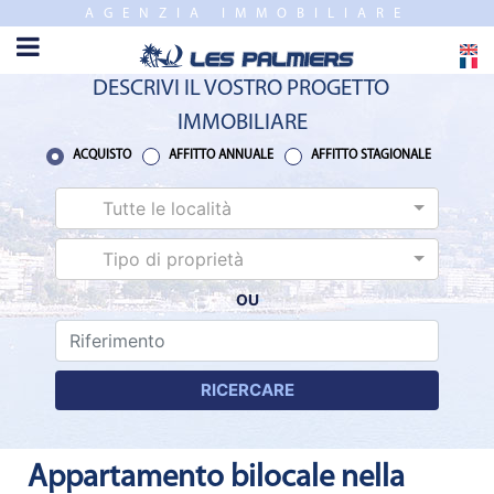
AGENZIA IMMOBILIARE
CHIUDERE
HOME
DESCRIVI IL VOSTRO PROGETTO
VENDITE
IMMOBILIARE
NUEVO
ACQUISTO
AFFITTO ANNUALE
AFFITTO STAGIONALE
PROGRAMMI
Tutte le località
STIMA
Tipo di proprietà
OU
AFFITTO
ANNUALE
RICERCARE
AFFITTO
STAGIONALE
Appartamento bilocale nella