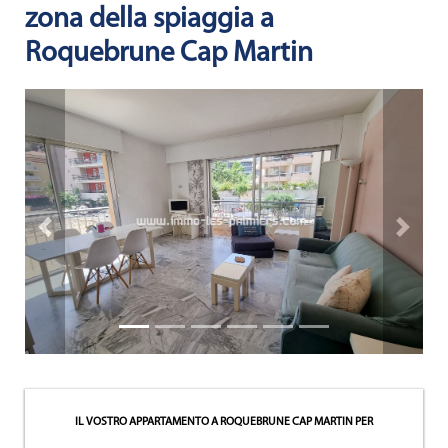
ATTUALITÀS
zona della spiaggia a
Roquebrune Cap Martin
NOTRE
PHILOSOPHIE
CONTATTO
Proprietà precedente
Prossima
IL VOSTRO APPARTAMENTO A ROQUEBRUNE CAP MARTIN
PER