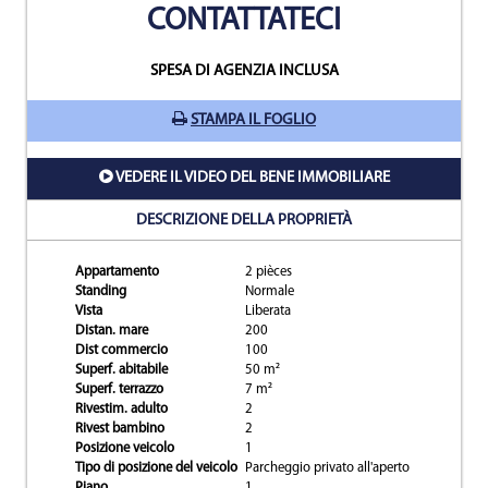
CONTATTATECI
SPESA DI AGENZIA INCLUSA
STAMPA IL FOGLIO
VEDERE IL VIDEO DEL BENE IMMOBILIARE
DESCRIZIONE DELLA PROPRIETÀ
Appartamento
2 pièces
Standing
Normale
Vista
Liberata
Distan. mare
200
Dist commercio
100
Superf. abitabile
50 m²
Superf. terrazzo
7 m²
Rivestim. adulto
2
Rivest bambino
2
Posizione veicolo
1
Tipo di posizione del veicolo
Parcheggio privato all'aperto
Piano
1